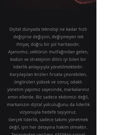
Dijital dünyada teknoloji ne kadar hızlı
değişirse değişsin, değişmeyen tek
ihtiyaç doğru bir yol haritasıdır.
Ajansımız, sektörün mutfağından gelen,
kodun ve stratejinin dilini iyi bilen bir
liderlik anlayışıyla yönetilmektedir.
Karşılaşılan krizleri fırsata çevirebilen,
öngörüleri yüksek ve sonuç odaklı
yönetim yapımız sayesinde, markalarınız
emin ellerde. Biz sadece ekibimizi değil,
markanızın dijital yolculuğunu da liderlik
vizyonuyla hedefe taşıyoruz.
Gerçek liderlik, sadece takımı yönetmek
değil, işin her detayına hakim olmaktır.
Tasarımdan yazılıma, SEO’dan sosyal