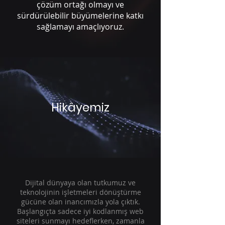
çözüm ortağı olmayı ve
sürdürülebilir büyümelerine katkı
sağlamayı amaçlıyoruz.
Hikâyemiz
Dijital dünyaya olan tutkumuz ve
teknolojinin işletmeleri dönüştürme
gücüne olan inancımızla yola çıktık.
Başlangıçta sadece iyi kodlanmış web
siteleri sunmayı hedeflerken, zamanla