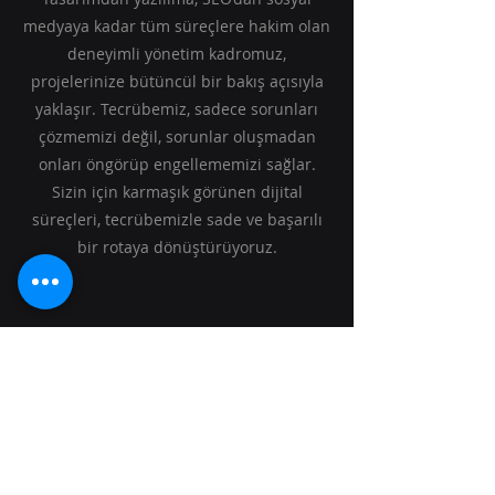
medyaya kadar tüm süreçlere hakim olan
deneyimli yönetim kadromuz,
projelerinize bütüncül bir bakış açısıyla
yaklaşır. Tecrübemiz, sadece sorunları
çözmemizi değil, sorunlar oluşmadan
onları öngörüp engellememizi sağlar.
Sizin için karmaşık görünen dijital
süreçleri, tecrübemizle sade ve başarılı
bir rotaya dönüştürüyoruz.
Kurşun Dijital
+90850 577 34 34
info@kursundijital.com