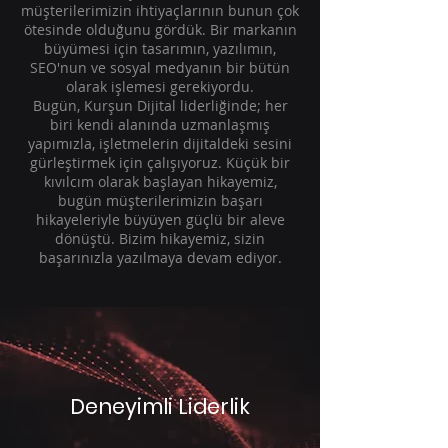
müşterilerimizin ihtiyaçlarının bunun çok
ötesinde olduğunu gördük. Bir markanın
büyümesi için tasarımın, yazılımın,
SEO'nun ve sosyal medyanın bir bütün
olarak işlemesi gerekiyordu.
Bugün, Kurşun Dijital liderliğinde; her
biri kendi alanında uzmanlaşmış
yapımızla, işletmelerin dijitaldeki sesini
gürleştirmek için çalışıyoruz. Küçük bir
kıvılcım olarak başlayan hikayemiz,
bugün müşterilerimizin başarı
hikayeleriyle büyüyen güçlü bir aleve
dönüştü. Bizim hikayemiz, sizin
başarınızla yazılmaya devam ediyor.
Deneyimli Liderlik