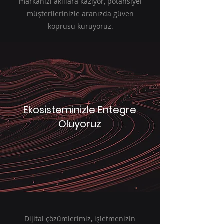
markanızı akıllara kazıyor, potansiyel
müşterilerinizle aranızda güven
köprüsü kuruyoruz.
Ekosisteminizle Entegre
Oluyoruz
Dijital çözümlerimiz, işletmenizin