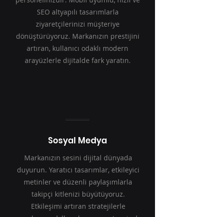
SEO altyapılı tasarımlarla
ziyaretçilerinizi müşteriye
dönüştürüyoruz. Markanızın prestijini
artıran, kullanıcı odaklı modern
arayüzlerle dijitalde fark yaratın.
Sosyal Medya
Markanızın sesini dijital dünyada
duyurun. Yaratıcı tasarımlar, etkileyici
metinler ve düzenli paylaşımlarla
takipçi kitlenizi büyütüyoruz.
Etkileşimi artıran stratejilerle