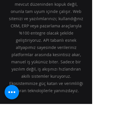
mevcut düzeninden kopuk değil,
onunla tam uyum içinde çalışır. Web
sitenizi ve yazılımlarınızı; kullandığınız
CRM, ERP veya pazarlama araçlarıyla
%100 entegre olacak şekilde
geliştiriyoruz. API tabanlı esnek
altyapımız sayesinde verileriniz
platformlar arasında kesintisiz akar,
manuel iş yükünüz biter. Sadece bir
yazılım değil, iş akışınızı hızlandıran
akıllı sistemler kuruyoruz.
Ekosisteminize güç katan ve verimliliği
artıran teknolojilerle yanınızdayız.
Kurşun Dijital