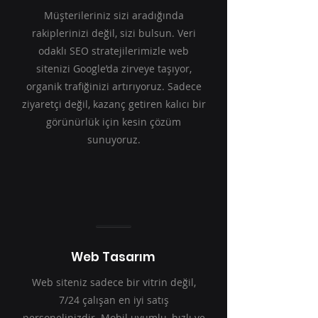
Müşterileriniz sizi aradığında
rakiplerinizi değil, sizi bulsun. Veri
odaklı SEO stratejilerimizle web
sitenizi Google’da zirveye taşıyor,
organik trafiğinizi artırıyoruz. Sadece
ziyaretçi değil, kazanç getiren kalıcı bir
görünürlük için kesin çözüm
sunuyoruz.
Web Tasarım
Web siteniz sadece bir vitrin değil,
7/24 çalışan en iyi satış
personelinizdir. Mobil uyumlu, hızlı ve