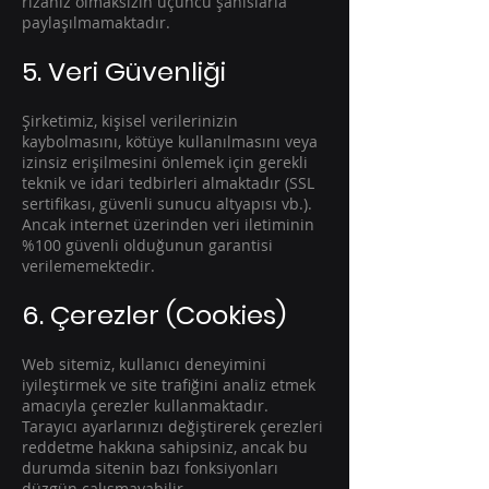
rızanız olmaksızın üçüncü şahıslarla
paylaşılmamaktadır.
5. Veri Güvenliği
Şirketimiz, kişisel verilerinizin
kaybolmasını, kötüye kullanılmasını veya
izinsiz erişilmesini önlemek için gerekli
teknik ve idari tedbirleri almaktadır (SSL
sertifikası, güvenli sunucu altyapısı vb.).
Ancak internet üzerinden veri iletiminin
%100 güvenli olduğunun garantisi
verilememektedir.
6. Çerezler (Cookies)
Web sitemiz, kullanıcı deneyimini
iyileştirmek ve site trafiğini analiz etmek
amacıyla çerezler kullanmaktadır.
Tarayıcı ayarlarınızı değiştirerek çerezleri
reddetme hakkına sahipsiniz, ancak bu
durumda sitenin bazı fonksiyonları
düzgün çalışmayabilir.