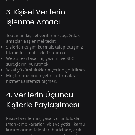
3. Kişisel Verilerin
İşlenme Amacı
Toplanan kişisel verileriniz, aşağıdaki
amaçlarla işlenmektedir:
Sizlerle iletişim kurmak, talep ettiğiniz
hizmetlere dair teklif sunmak.
Web sitesi tasarım, yazılım ve SEO
süreçlerini yürütmek.
Yasal yükümlülüklerin yerine getirilmesi.
Müşteri memnuniyetini artırmak ve
hizmet kalitemizi ölçmek.
4. Verilerin Üçüncü
Kişilerle Paylaşılması
Kişisel verileriniz, yasal zorunluluklar
(mahkeme kararları vb.) ve yetkili kamu
kurumlarının talepleri haricinde, açık