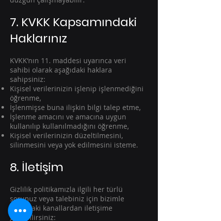
7. KVKK Kapsamındaki
Haklarınız
KVKK’nın 11. maddesi uyarınca veri
sahibi olarak aşağıdaki haklara
sahipsiniz:
Kişisel verilerinizin işlenip işlenmediğini
öğrenme,
İşlenmişse buna ilişkin bilgi talep etme,
İşlenme amacını ve amacına uygun
kullanılıp kullanılmadığını öğrenme,
Kişisel verilerinizin düzeltilmesini,
silinmesini veya yok edilmesini isteme.
8. İletişim
Gizlilik politikamızla ilgili her türlü
sorunuz veya talebiniz için bizimle
aşağıdaki kanallardan iletişime
geçebilirsiniz: