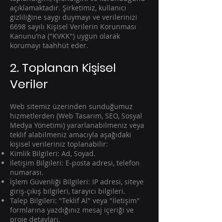
açıklamaktadır. Şirketimiz, kullanıcı
gizliliğine saygı duymayı ve verilerinizi
6698 sayılı Kişisel Verilerin Korunması
Kanunu’na ("KVKK") uygun olarak
korumayı taahhüt eder.
2. Toplanan Kişisel
Veriler
Web sitemiz üzerinden sunduğumuz
hizmetlerden (Web Tasarım, SEO, Sosyal
Medya Yönetimi) yararlanabilmeniz veya
teklif alabilmeniz amacıyla aşağıdaki
kişisel verileriniz toplanabilir:
Kimlik Bilgileri: Ad, Soyad.
İletişim Bilgileri: E-posta adresi, telefon
numarası.
İşlem Güvenliği Bilgileri: IP adresi, siteye
giriş-çıkış bilgileri, tarayıcı bilgileri.
Talep Bilgileri: "Teklif Al" veya "İletişim"
formlarına yazdığınız mesaj içeriği ve
proje detayları.