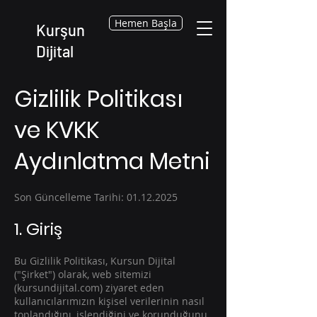
Hemen Başla
Kurşun
Dijital
Gizlilik Politikası
ve KVKK
Aydınlatma Metni
Son Güncelleme Tarihi:
01.12.2025
1. Giriş
Bu Gizlilik Politikası, Kursun Dijital
("Şirket") olarak, web sitemizi
(kursundijital.com) ziyaret eden
kullanıcılarımızın kişisel verilerinin nasıl
toplandığını, işlendiğini ve korunduğunu